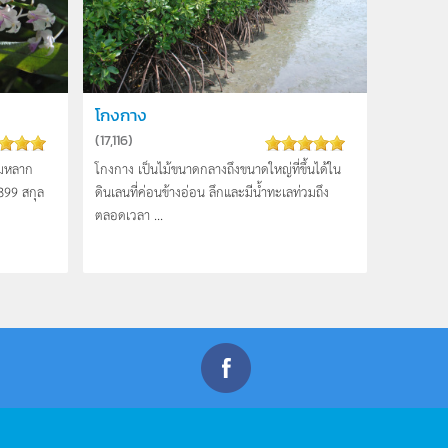
โกงกาง
(
17,116
)
วามหลาก
โกงกาง เป็นไม้ขนาดกลางถึงขนาดใหญ่ที่ขึ้นได้ใน
899 สกุล
ดินเลนที่ค่อนข้างอ่อน ลึกและมีน้ำทะเลท่วมถึง
ตลอดเวลา ...