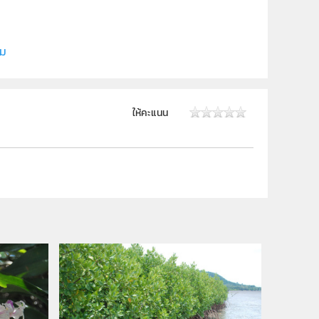
ี (สสวท.)
ิม
ม.4, ม.5, ม.6
ให้คะแนน