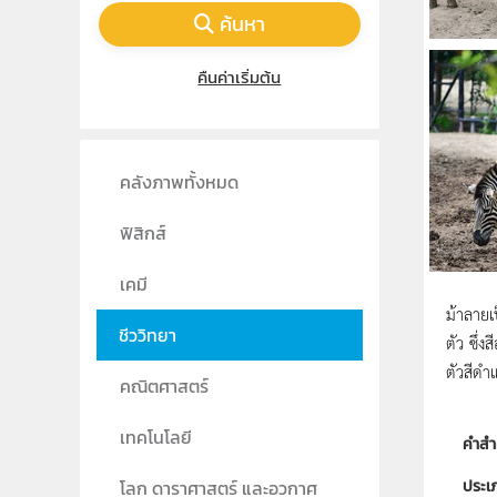
ค้นหา
คืนค่าเริ่มต้น
คลังภาพทั้งหมด
ฟิสิกส์
เคมี
ม้าลายเ
ชีววิทยา
ตัว ซึ่ง
ตัวสีดำ
คณิตศาสตร์
เทคโนโลยี
คำสำ
ประเ
โลก ดาราศาสตร์ และอวกาศ