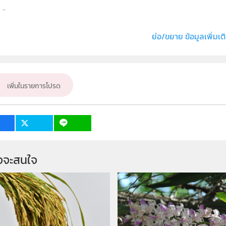
ธิ์
สถาบันส่งเสริมการสอนวิทยาศาสตร์และเทคโนโลย
่ง หรือ เจ้าของผลงาน
มาเนตร์ กอบน้ำเพ็ชร และ จิโรภาส โชติฉัตรชัย
ย่อ/ขยาย ข้อมูลเพิ่มเต
ชีววิทยา
ั้น
ปฐมวัย, ป.1, ป.2, ป.3, ป.4, ป.5, ป.6, ม.1, ม.2, ม.3, 
เพิ่มในรายการโปรด
เป้าหมาย
บุคคลทั่วไป
จจะสนใจ