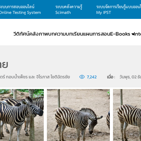
ระบบการสอบออนไลน์
ระบบคลังความรู้
ระบบจัดการเรียนรู้แบบออน
Online Testing System
Scimath
My IPST
วีดิทัศน์
คลังภาพ
บทความ
บทเรียน
แผนการสอน
E-Books
In
าย
ตร์ กอบน้ำเพ็ชร และ จิโรภาส โชติฉัตรชัย
7,242
เมื่อ : 
วันพุธ, 02 