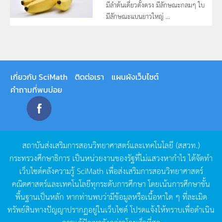
มีลำต้นเดี่ยวตั้งตรง มีลักษณะกลมๆ ใบ
มีลักษณะแบนยาวใหญ่ ...
เกี่ยวกับ SciMath
ติดต่อเรา
แผนผังเว็บไซต์
คำถามที่พบบ่อย
สถาบันส่งเสริมการสอนวิทยาศาสตร์และเทคโนโลยี
(
สสวท
.)
กระทรวงศึกษาธิการ
เป็นหน่วยงานของรัฐที่ไม่แสวงหากำไร
ได้จัดทำ
เว็บไซต์คลังความรู้
SciMath
เพื่อส่งเสริมการสอนวิทยาศาสตร์
คณิตศาสตร์และเทคโนโลยีทุกระดับการศึกษา
โดยเน้นการศึกษาขั้น
พื้นฐานเป็นหลัก
หากท่านพบว่ามีข้อมูลหรือเนื้อหาใด
ๆ
ที่ละเมิด
ทรัพย์สินทางปัญญาปรากฏอยู่ในเว็บไซต์
โปรดแจ้งให้ทราบเพื่อดำเนิน