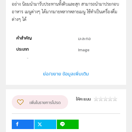
อย่าง นิยมนำมารับประทานทั้งดิบและสุก สามารถนำมาประกอบ
อาหาร เมนูต่างๆ ได้มากมายหลากหลายเมนู ใช้ทำเป็นเครื่องดื่ม
ต่างๆ ได้
คำสำคัญ
มะละกอ
ประเภท
Image
ลิขสิทธิ์
สถาบันส่งเสริมการสอนวิทยาศาสตร์และเทคโนโลยี (สสวท.)
ย่อ/ขยาย ข้อมูลเพิ่มเติม
ผู้แต่ง หรือ เจ้าของผลงาน
มาเนตร์ กอบน้ำเพ็ชร และ จิโรภาส โชติฉัตรชัย
รูปแบบไฟล์
.jpeg
ให้คะแนน
เพิ่มในรายการโปรด
วิชา
ชีววิทยา
ระดับชั้น
ปฐมวัย, ป.1, ป.2, ป.3, ป.4, ป.5, ป.6, ม.1, ม.2, ม.3, ม.4, ม.5,