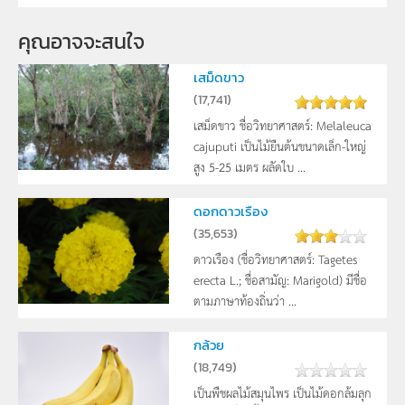
ม.6
คุณอาจจะสนใจ
กลุ่มเป้าหมาย
บุคคลทั่วไป
เสม็ดขาว
(
17,741
)
เสม็ดขาว ชื่อวิทยาศาสตร์: Melaleuca
cajuputi เป็นไม้ยืนต้นขนาดเล็ก-ใหญ่
สูง 5-25 เมตร ผลัดใบ ...
ดอกดาวเรือง
(
35,653
)
ดาวเรือง (ชื่อวิทยาศาสตร์: Tagetes
erecta L.; ชื่อสามัญ: Marigold) มีชื่อ
ตามภาษาท้องถิ่นว่า ...
กล้วย
(
18,749
)
เป็นพืชผลไม้สมุนไพร เป็นไม้ดอกล้มลุก