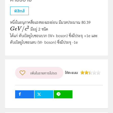
ฟิสิกส์
หนึ่งในอนุภาคสื่อแรงของแรงอ่อน มีมวลประมาณ 80.39
G
e
V
/
c
2
มีอยู่ 2 ชนิด
ได้แก่ ดับเบิลยูโบซอนบวก (W+ boson) ซึ่งมีประจุ +1e และ
ดับเบิลยูโบซอนลบ (W- boson) ซึ่งมีประจุ -1e
ให้คะแนน
เพิ่มในรายการโปรด