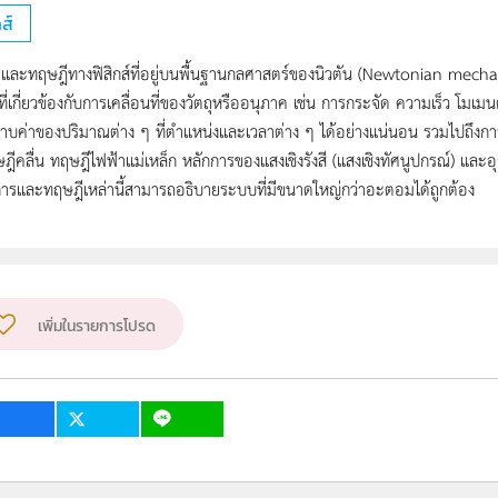
ส์
และทฤษฎีทางฟิสิกส์ที่อยู่บนพื้นฐานกลศาสตร์ของนิวตัน (Newtonian mechani
ี่เกี่ยวข้องกับการเคลื่อนที่ของวัตถุหรืออนุภาค เช่น การกระจัด ความเร็ว โมเมน
าบค่าของปริมาณต่าง ๆ ที่ตำแหน่งและเวลาต่าง ๆ ได้อย่างแน่นอน รวมไปถึงก
ฎีคลื่น ทฤษฎีไฟฟ้าแม่เหล็ก หลักการของแสงเชิงรังสี (แสงเชิงทัศนูปกรณ์) แล
กการและทฤษฎีเหล่านี้สามารถอธิบายระบบที่มีขนาดใหญ่กว่าอะตอมได้ถูกต้อง
เพิ่มในรายการโปรด