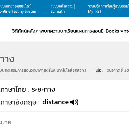
ระบบการสอบออนไลน์
ระบบคลังความรู้
ระบบจัดการเรียนรู้แบบออน
Online Testing System
Scimath
My IPST
วีดิทัศน์
คลังภาพ
บทความ
บทเรียน
แผนการสอน
E-Books
In
ะทาง
ันส่งเสริมการสอนวิทยาศาสตร์และเทคโนโลยี (สสวท.)
เมื่อ : 
วันอาทิตย์, 2
ระยะทาง
์ภาษาไทย
distance
ท์ภาษาอังกฤษ