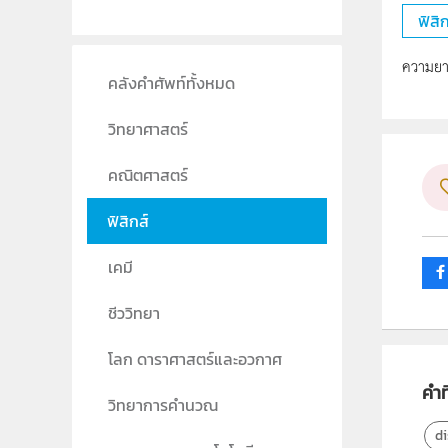
ฟิสิก
ความยาว
คลังคำศัพท์ทั้งหมด
วิทยาศาสตร์
คณิตศาสตร์
ฟิสิกส์
เคมี
ชีววิทยา
โลก ดาราศาสตร์และอวกาศ
คำที
วิทยาการคำนวณ
d