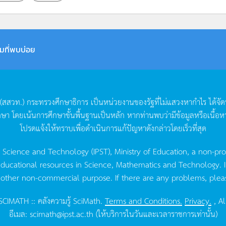
มที่พบบ่อย
(
สสวท
.)
กระทรวงศึกษาธิการ
เป็นหน่วยงานของรัฐที่ไม่แสวงหากำไร
ได้จั
กษา
โดยเน้นการศึกษาขั้นพื้นฐานเป็นหลัก
หากท่านพบว่ามีข้อมูลหรือเนื้อห
โปรดแจ้งให้ทราบเพื่อดำเนินการแก้ปัญหาดังกล่าวโดยเร็วที่สุด
g Science and Technology (IPST), Ministry of Education, a non-pro
ucational resources in Science, Mathematics and Technology. IPST 
 other non-commercial purpose. If there are any problems, plea
CIMATH :: คลังความรู้ SciMath.
Terms and Conditions.
Privacy.
, Al
อีเมล:
scimath@ipst.ac.th
(ให้บริการในวันและเวลาราชการเท่านั้น)