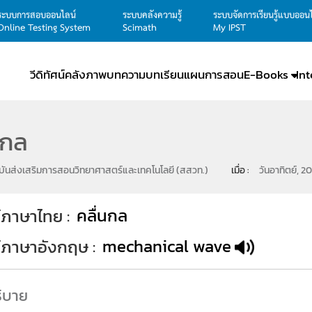
ระบบการสอบออนไลน์
ระบบคลังความรู้
ระบบจัดการเรียนรู้แบบออน
Online Testing System
Scimath
My IPST
วีดิทัศน์
คลังภาพ
บทความ
บทเรียน
แผนการสอน
E-Books
In
นกล
ันส่งเสริมการสอนวิทยาศาสตร์และเทคโนโลยี (สสวท.)
เมื่อ : 
วันอาทิตย์, 2
คลื่นกล
์ภาษาไทย
mechanical wave
ท์ภาษาอังกฤษ