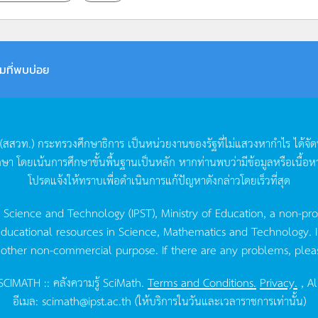
มที่พบบ่อย
(
สสวท
.)
กระทรวงศึกษาธิการ
เป็นหน่วยงานของรัฐที่ไม่แสวงหากำไร
ได้จั
กษา
โดยเน้นการศึกษาขั้นพื้นฐานเป็นหลัก
หากท่านพบว่ามีข้อมูลหรือเนื้อห
โปรดแจ้งให้ทราบเพื่อดำเนินการแก้ปัญหาดังกล่าวโดยเร็วที่สุด
g Science and Technology (IPST), Ministry of Education, a non-pro
ucational resources in Science, Mathematics and Technology. IPST 
 other non-commercial purpose. If there are any problems, plea
CIMATH :: คลังความรู้ SciMath.
Terms and Conditions.
Privacy.
, Al
อีเมล:
scimath@ipst.ac.th
(ให้บริการในวันและเวลาราชการเท่านั้น)