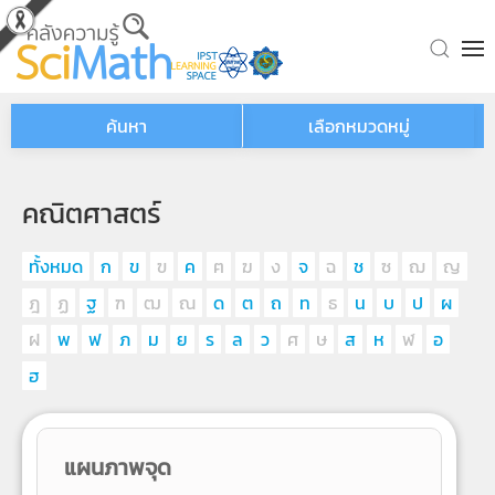
Skip to main content
ค้นหา
เลือกหมวดหมู่
คณิตศาสตร์
ทั้งหมด
ก
ข
ฃ
ค
ฅ
ฆ
ง
จ
ฉ
ช
ซ
ฌ
ญ
ฎ
ฏ
ฐ
ฑ
ฒ
ณ
ด
ต
ถ
ท
ธ
น
บ
ป
ผ
ฝ
พ
ฟ
ภ
ม
ย
ร
ล
ว
ศ
ษ
ส
ห
ฬ
อ
ฮ
แผนภาพจุด