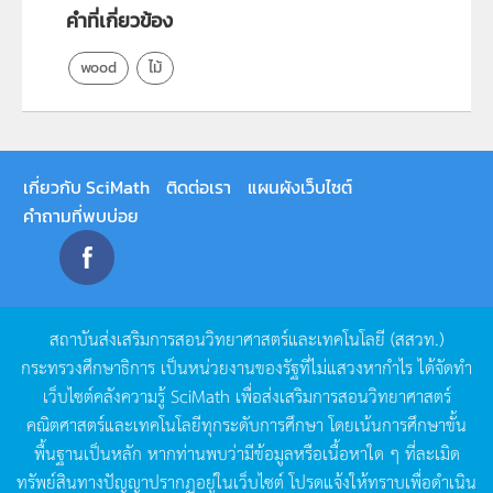
คำที่เกี่ยวข้อง
wood
ไม้
เกี่ยวกับ SciMath
ติดต่อเรา
แผนผังเว็บไซต์
คำถามที่พบบ่อย
สถาบันส่งเสริมการสอนวิทยาศาสตร์และเทคโนโลยี
(
สสวท
.)
กระทรวงศึกษาธิการ
เป็นหน่วยงานของรัฐที่ไม่แสวงหากำไร
ได้จัดทำ
เว็บไซต์คลังความรู้
SciMath
เพื่อส่งเสริมการสอนวิทยาศาสตร์
คณิตศาสตร์และเทคโนโลยีทุกระดับการศึกษา
โดยเน้นการศึกษาขั้น
พื้นฐานเป็นหลัก
หากท่านพบว่ามีข้อมูลหรือเนื้อหาใด
ๆ
ที่ละเมิด
ทรัพย์สินทางปัญญาปรากฏอยู่ในเว็บไซต์
โปรดแจ้งให้ทราบเพื่อดำเนิน