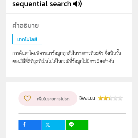
sequential search
เทคโนโลยี
การค้นหาโดยพิจารณาข้อมูลทุกตัวในรายการทีละตัว ซึ่งเป็นขั้น
ตอนวิธีที่ดีที่สุดที่เป็นไปได้ในกรณีที่ข้อมูลไม่มีการเรียงลําดับ
ให้คะแนน
เพิ่มในรายการโปรด