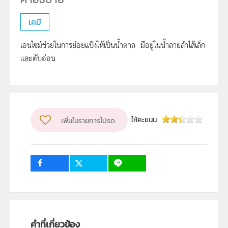
เคมี
เอนไซม์ช่วยในการย่อยแป้งให้เป็นน้ำตาล มีอยู่ในน้ำลายลำไส้เล็ก
และตับอ่อน
ให้คะแนน
เพิ่มในรายการโปรด
คำที่เกี่ยวข้อง