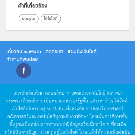
คำที่เกี่ยวข้อง
oocyte
โอโอไซต์
เกี่ยวกับ SciMath
ติดต่อเรา
แผนผังเว็บไซต์
คำถามที่พบบ่อย
สถาบันส่งเสริมการสอนวิทยาศาสตร์และเทคโนโลยี
(
สสวท
.)
กระทรวงศึกษาธิการ
เป็นหน่วยงานของรัฐที่ไม่แสวงหากำไร
ได้จัดทำ
เว็บไซต์คลังความรู้
SciMath
เพื่อส่งเสริมการสอนวิทยาศาสตร์
คณิตศาสตร์และเทคโนโลยีทุกระดับการศึกษา
โดยเน้นการศึกษาขั้น
พื้นฐานเป็นหลัก
หากท่านพบว่ามีข้อมูลหรือเนื้อหาใด
ๆ
ที่ละเมิด
ทรัพย์สินทางปัญญาปรากฏอยู่ในเว็บไซต์
โปรดแจ้งให้ทราบเพื่อดำเนิน