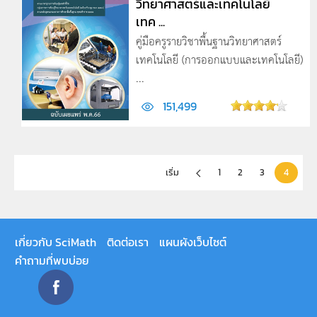
วิทยาศาสตร์และเทคโนโลยี
เทค ...
คู่มือครูรายวิชาพื้นฐานวิทยาศาสตร์
เทคโนโลยี (การออกแบบและเทคโนโลยี)
...
151,499
เริ่ม
1
2
3
4
เกี่ยวกับ SciMath
ติดต่อเรา
แผนผังเว็บไซต์
คำถามที่พบบ่อย