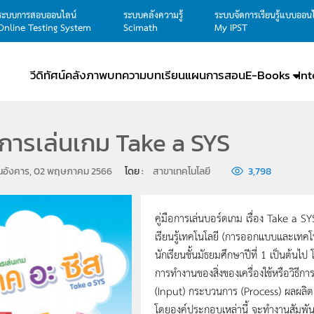
ระบบการสอบออนไลน์
ระบบคลังความรู้
ระบบจัดการเรียนรู้แบบออน
Online Testing System
Scimath
My IPST
วีดิทัศน์
คลังภาพ
บทความ
บทเรียน
แผนการสอน
E-Books
In
ือการเล่นเกม Take a SYS
ันอังคาร, 02 พฤษภาคม 2566
โดย : 
สาขาเทคโนโลยี
3,798
คู่มือการเล่นบอร์ดเกม เรื่อง Take a SY
เรียนรู้เทคโนโลยี (การออกแบบและเทคโน
นักเรียนชั้นมัธยมศึกษาปีที่ 1 เป็นต้นไป 
การทำงานของสิ่งของเครื่องใช้หรือวิธ
(Input) กระบวนการ (Process) ผลผลิ
โดยองค์ประกอบเหล่านี้ จะทำงานสัมพันธ์ก