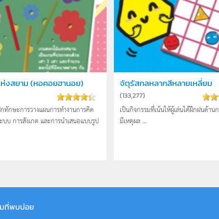
แห่งสยาม (หอคอยฮานอย)
จัตุรัสกลหลากสีหลายเหลี่ยม
)
(
133,277
)
่ฝึกทักษะการวางแผนการทำงานการคิด
เป็นกิจกรรมที่เน้นให้ผู้เล่นได้ฝึกฝนด้าน
นระบบ การสังเกต และการนำเสนอแบบรูป
มีเหตุผล ...
มที่พบบ่อย