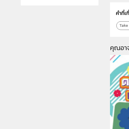
คำที่เก
Take
คุณอา