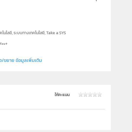
โนโลยี, ระบบทางเทคโนโลยี, Take a SYS
Text
สถาบันส่งเสริมการสอนวิทยาศาสตร์และเทคโนโลยี (สสวท.)
อ/ขยาย ข้อมูลเพิ่มเติม
สาขาเทคโนโลยี
เทคโนโลยี
ม.1, ม.2, ม.3, ม.4, ม.5, ม.6
ให้คะแนน
นักเรียน