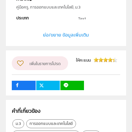
คู่มือครู, การออกแบบและเทคโนโลยี, ม.3
ประเภท
Text
ลิขสิทธิ์
ย่อ/ขยาย ข้อมูลเพิ่มเติม
สถาบันส่งเสริมการสอนวิทยาศาสตร์และเทคโนโลยี (สสวท.)
ผู้แต่ง หรือ เจ้าของผลงาน
สาขาเทคโนโลยี
วิชา
เทคโนโลยี
ให้คะแนน
เพิ่มในรายการโปรด
ระดับชั้น
ม.3
กลุ่มเป้าหมาย
ครู
2
11
คำที่เกี่ยวข้อง
ม.3
การออกแบบและเทคโนโลยี