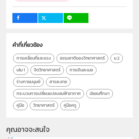
ผู้แต่ง หรือ เจ้าของผลงาน
สาขาวิทยาศาสตร์ภาคบังคับ
วิชา
วิทยาศาสตร์ทั่วไป
9
63
ระดับชั้น
ม.2
คำที่เกี่ยวข้อง
กลุ่มเป้าหมาย
ครู
การเคลื่อนที่และแรง
ธรรมชาติของวิทยาศาสตร์
ม.2
เล่ม 1
จิตวิทยาศาสตร์
การเดินละเมอ
ร่างกายมนุษย์
สารละลาย
กระบวนการเปลี่ยนแปลงลมฟ้าอากาศ
มัธยมศึกษา
คู่มือ
วิทยาศาสตร์
คู่มือครู
คุณอาจจะสนใจ 