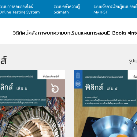
ระบบการสอบออนไลน์
ระบบคลังความรู้
ระบบจัดการเรียนรู้แบบออน
Online Testing System
Scimath
My IPST
วีดิทัศน์
คลังภาพ
บทความ
บทเรียน
แผนการสอน
E-Books
In
ส์
รูป