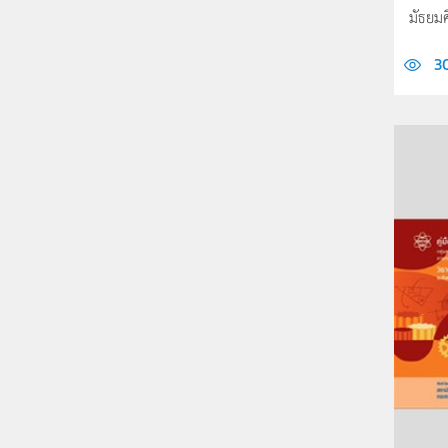
มัธยมศ
3