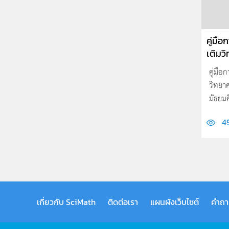
คู่มือ
เติมวิ
คู่มือ
วิทยาศ
มัธยม
4
เกี่ยวกับ SciMath
ติดต่อเรา
แผนผังเว็บไซต์
คำถา