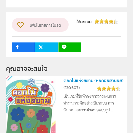
สถาบันส่งเสริมการสอนวิทยาศาสตร์และเทคโนโลยี (สสวท.)
ผู้แต่ง หรือ เจ้าของผลงาน
ให้คะแนน
เพิ่มในรายการโปรด
ฝ่ายบริหารเครือข่ายและพัฒนาครู
วิชา
อื่น ๆ
ระดับชั้น
ม.1, ม.2, ม.3
2
กลุ่มเป้าหมาย
ครู
คุณอาจจะสนใจ 
ดอกไม้แห่งสยาม (หอคอยฮานอย)
(
130,507
)
เป็นเกมที่ฝึกทักษะการวางแผนการ
ทำงานการคิดอย่างเป็นระบบ การ
สังเกต และการนำเสนอแบบรูป ...