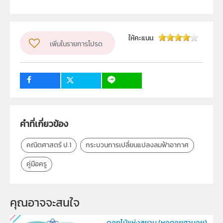
ผู้แต่ง หรือ เจ้าของผลงาน
สาขาคณิตศาสตร์ประถมศึกษา สสวท.
ให้คะแนน
เพิ่มในรายการโปรด
วิชา
คณิตศาสตร์
ระดับชั้น
ป.1
กลุ่มเป้าหมาย
ครู
2
39
คำที่เกี่ยวข้อง
คณิตศาสตร์ ป.1
กระบวนการเปลี่ยนแปลงลมฟ้าอากาศ
คู่มือครู
คุณอาจจะสนใจ 
ดอกไม้แห่งสยาม (หอคอยฮานอย)