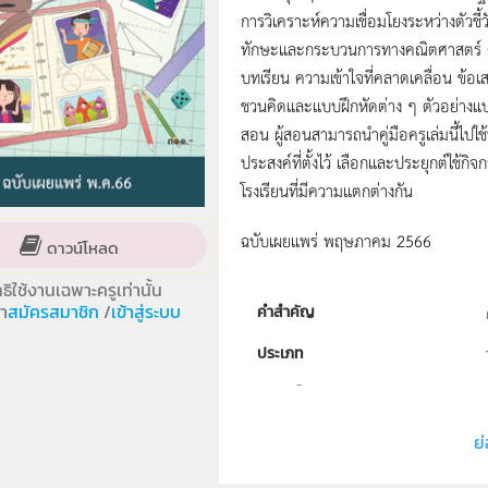
การวิเคราะห์ความเชื่อมโยงระหว่างตัว
ทักษะและกระบวนการทางคณิตศาสตร์ ควา
บทเรียน ความเข้าใจที่คลาดเคลื่อน ข้
ชวนคิดและแบบฝึกหัดต่าง ๆ ตัวอย่างแบบ
สอน ผู้สอนสามารถนำคู่มือครูเล่มนี้ไป
ประสงค์ที่ตั้งไว้ เลือกและประยุกต์ใช้กิ
โรงเรียนที่มีความแตกต่างกัน
ฉบับเผยแพร่ พฤษภาคม 2566
ดาวน์โหลด
ทธิใช้งานเฉพาะครูเท่านั้น
า
สมัครสมาชิก
/
เข้าสู่ระบบ
คำสำคัญ
ประเภท
ลิขสิทธิ์
ผู้แต่ง หรือ เจ้าของผลงาน
ย่
วิชา