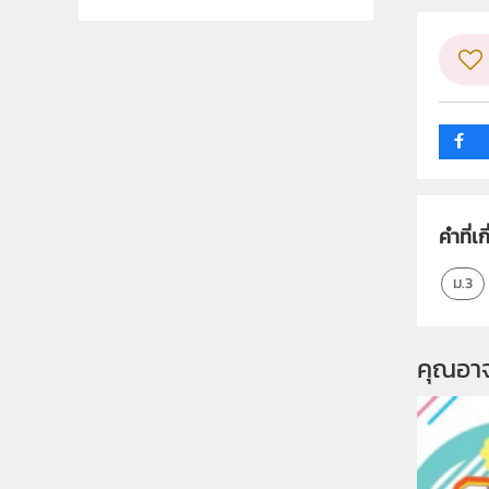
คำที่เก
ม.3
คุณอา