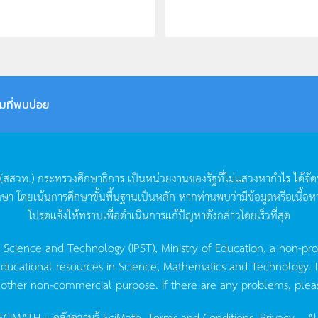
มที่พบบ่อย
(
สสวท
.)
กระทรวงศึกษาธิการ
เป็นหน่วยงานของรัฐที่ไม่แสวงหากำไร
ได้จั
กษา
โดยเน้นการศึกษาขั้นพื้นฐานเป็นหลัก
หากท่านพบว่ามีข้อมูลหรือเนื้อห
โปรดแจ้งให้ทราบเพื่อดำเนินการแก้ปัญหาดังกล่าวโดยเร็วที่สุด
g Science and Technology (IPST), Ministry of Education, a non-pro
ucational resources in Science, Mathematics and Technology. IPST 
 other non-commercial purpose. If there are any problems, plea
CIMATH :: คลังความรู้ SciMath.
Terms and Conditions.
Privacy.
, Al