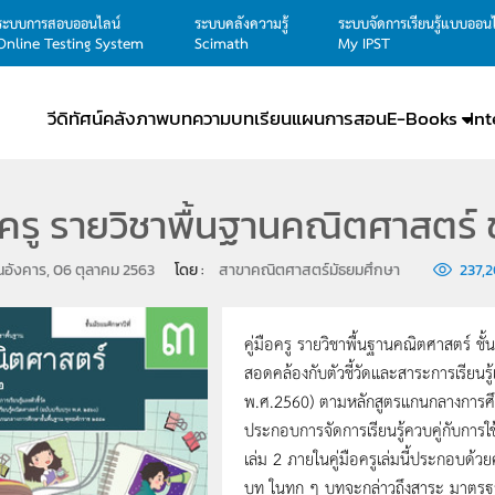
ระบบการสอบออนไลน์
ระบบคลังความรู้
ระบบจัดการเรียนรู้แบบออน
Online Testing System
Scimath
My IPST
วีดิทัศน์
คลังภาพ
บทความ
บทเรียน
แผนการสอน
E-Books
In
ือครู รายวิชาพื้นฐานคณิตศาสตร์ ชั
ันอังคาร, 06 ตุลาคม 2563
โดย : 
สาขาคณิตศาสตร์มัธยมศึกษา
237,
คู่มือครู รายวิชาพื้นฐานคณิตศาสตร์ ชั้
สอดคล้องกับตัวชี้วัดและสาระการเรียนรู
พ.ศ.2560) ตามหลักสูตรแกนกลางการศึกษา
ประกอบการจัดการเรียนรู้ควบคู่กับการใช
เล่ม 2 ภายในคู่มือครูเล่มนี้ประกอบ
บท ในทุก ๆ บทจะกล่าวถึงสาระ มาตรฐานกา