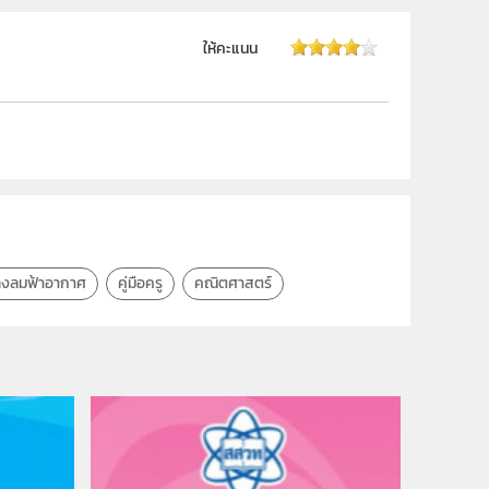
ม.3
ให้คะแนน
ครู
ลงลมฟ้าอากาศ
คู่มือครู
คณิตศาสตร์