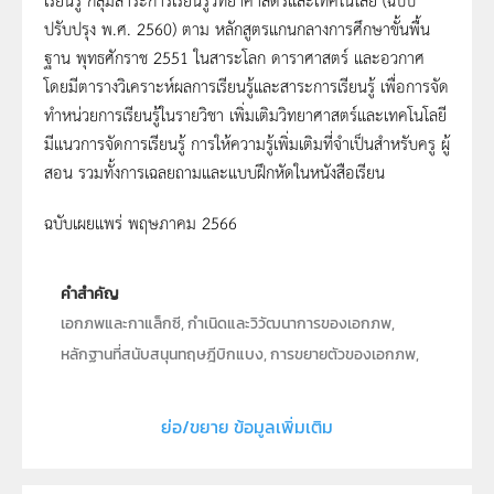
ปรับปรุง พ.ศ. 2560) ตาม หลักสูตรแกนกลางการศึกษาขั้นพื้น
ฐาน พุทธศักราช 2551 ในสาระโลก ดาราศาสตร์ และอวกาศ
โดยมีตารางวิเคราะห์ผลการเรียนรู้และสาระการเรียนรู้ เพื่อการจัด
ทำหน่วยการเรียนรู้ในรายวิชา เพิ่มเติมวิทยาศาสตร์และเทคโนโลยี
มีแนวการจัดการเรียนรู้ การให้ความรู้เพิ่มเติมที่จำเป็นสำหรับครู ผู้
สอน รวมทั้งการเฉลยถามและแบบฝึกหัดในหนังสือเรียน
ฉบับเผยแพร่ พฤษภาคม 2566
คำสำคัญ
เอกภพและกาแล็กซี, กำเนิดและวิวัฒนาการของเอกภพ,
หลักฐานที่สนับสนุนทฤษฎีบิกแบง, การขยายตัวของเอกภพ,
ไมโครเวฟพื้นหลังจากอวกาศ, กาแล็กซีและกาแล็กซีทางช้าง
เผือก, ดาวฤกษ์, สมบัติของดาวฤกษ์, กำเนิดและวิวัฒนาการ
ย่อ/ขยาย ข้อมูลเพิ่มเติม
ของดาวฤกษ์, ระบบสุริยะ, กำเนิดระบบสุริยะและการแบ่งเขต
บริวาร, การโคจรของดาวเคราะห์, โครงสร้างและ