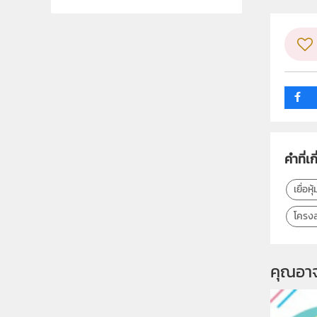
คำที่เก
เยื่อห้
โครงส
คุณอา