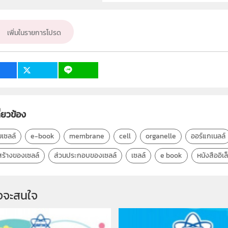
ผู้แต่ง หรือ เจ้าของผลงาน
สาขาวิทยาศาสตร์มัธยมศึกษาตอนปลาย (
เพิ่มในรายการโปรด
วิชา
ระดับชั้น
กลุ่มเป้าหมาย
1
2
ี่ยวข้อง
ุมเซลล์
e-book
membrane
cell
organelle
ออร์แกเนลล์
ร้างของเซลล์
ส่วนประกอบของเซลล์
เซลล์
e book
หนังสืออิเ
จจะสนใจ 