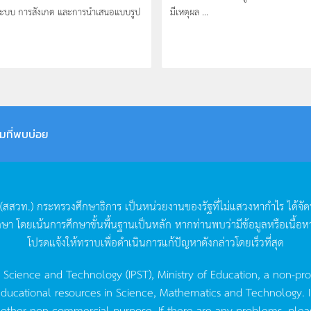
นระบบ การสังเกต และการนำเสนอแบบรูป
มีเหตุผล ...
มที่พบบ่อย
(
สสวท
.)
กระทรวงศึกษาธิการ
เป็นหน่วยงานของรัฐที่ไม่แสวงหากำไร
ได้จั
กษา
โดยเน้นการศึกษาขั้นพื้นฐานเป็นหลัก
หากท่านพบว่ามีข้อมูลหรือเนื้อห
โปรดแจ้งให้ทราบเพื่อดำเนินการแก้ปัญหาดังกล่าวโดยเร็วที่สุด
g Science and Technology (IPST), Ministry of Education, a non-pro
ucational resources in Science, Mathematics and Technology. IPST 
 other non-commercial purpose. If there are any problems, plea