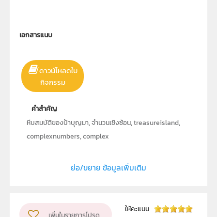
เอกสารแนบ
ดาวน์โหลดใบ
กิจกรรม
คำสำคัญ
หีบสมบัติของป้าบุญมา, จำนวนเชิงซ้อน, treasureisland,
complexnumbers, complex
ประเภท
ย่อ/ขยาย ข้อมูลเพิ่มเติม
Interactive Resource
ลิขสิทธิ์
GeoGebra, Inc.
ผู้แต่ง หรือ เจ้าของผลงาน
ให้คะแนน
เพิ่มในรายการโปรด