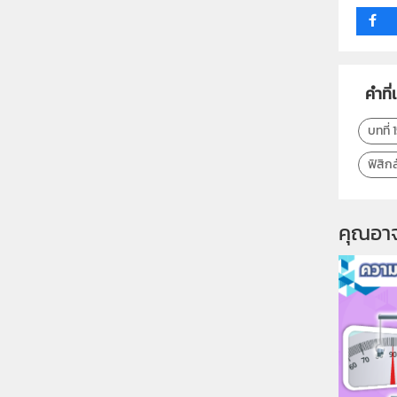
คำที่
บทที่ 
ฟิสิกส
คุณอา