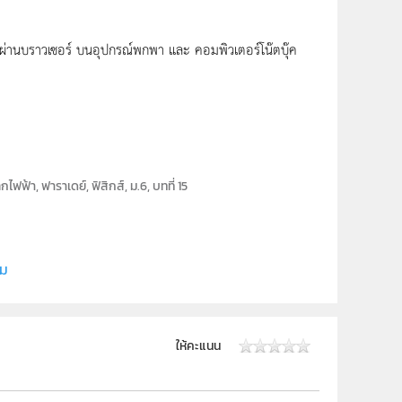
านผ่านบราวเซอร์ บนอุปกรณ์พกพา และ คอมพิวเตอร์โน๊ตบุ๊ค
ฟฟ้า, ฟาราเดย์, ฟิสิกส์, ม.6, บทที่ 15
ลยี (สสวท.)
ิม
ให้คะแนน