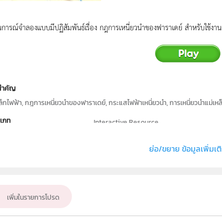
นการณ์จำลองแบบมีปฏิสัมพันธ์เรื่อง กฎการเหนี่ยวนำของฟาราเดย์ สำหรับใช้ง
สำคัญ
ล็กไฟฟ้า, กฎการเหนี่ยวนำของฟาราเดย์, กระแสไฟฟ้าเหนี่ยวนำ, การเหนี่ยวนำแม่เหล็กไ
เภท
Interactive Resource
ิทธิ์
สถาบันส่งเสริมการสอนวิทยาศาสตร์และเทคโนโ
ย่อ/ขยาย ข้อมูลเพิ่มเต
แต่ง หรือ เจ้าของผลงาน
สาขาฟิสิกส์และวิทยาศาสตร์โลก
ฟิสิกส์
บชั้น
เพิ่มในรายการโปรด
ม.6
่มเป้าหมาย
ครู, นักเรียน