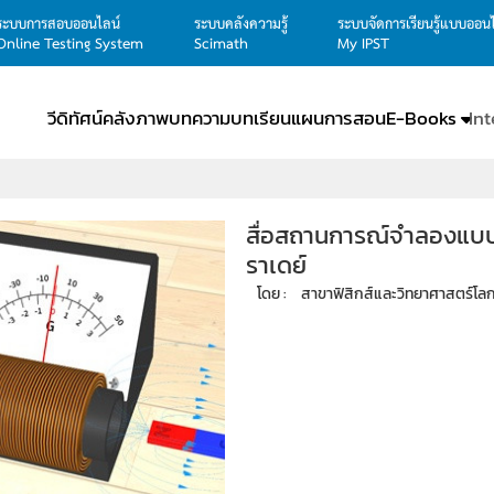
ระบบการสอบออนไลน์
ระบบคลังความรู้
ระบบจัดการเรียนรู้แบบออน
Online Testing System
Scimath
My IPST
วีดิทัศน์
คลังภาพ
บทความ
บทเรียน
แผนการสอน
E-Books
In
สื่อสถานการณ์จำลองแบบม
ราเดย์
โดย : 
สาขาฟิสิกส์และวิทยาศาสตร์โล