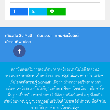
เกี่ยวกับ SciMath
ติดต่อเรา
แผนผังเว็บไซต์
คำถามที่พบบ่อย
สถาบันส่งเสริมการสอนวิทยาศาสตร์และเทคโนโลยี
(
สสวท
.)
กระทรวงศึกษาธิการ
เป็นหน่วยงานของรัฐที่ไม่แสวงหากำไร
ได้จัดทำ
เว็บไซต์คลังความรู้
SciMath
เพื่อส่งเสริมการสอนวิทยาศาสตร์
คณิตศาสตร์และเทคโนโลยีทุกระดับการศึกษา
โดยเน้นการศึกษาขั้น
พื้นฐานเป็นหลัก
หากท่านพบว่ามีข้อมูลหรือเนื้อหาใด
ๆ
ที่ละเมิด
ทรัพย์สินทางปัญญาปรากฏอยู่ในเว็บไซต์
โปรดแจ้งให้ทราบเพื่อดำเนิน
การแก้ปัญหาดังกล่าวโดยเร็วที่สุด