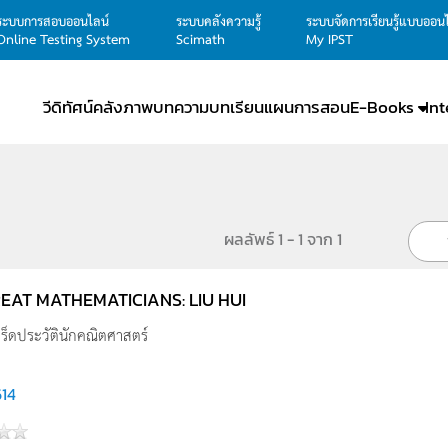
ระบบการสอบออนไลน์
ระบบคลังความรู้
ระบบจัดการเรียนรู้แบบออน
Online Testing System
Scimath
My IPST
วีดิทัศน์
คลังภาพ
บทความ
บทเรียน
แผนการสอน
E-Books
In
ผลลัพธ์ 1 - 1 จาก 1
EAT MATHEMATICIANS: LIU HUI
เกร็ดประวัตินักคณิตศาสตร์
614