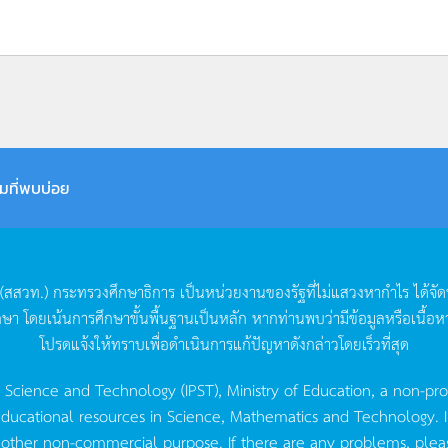
มที่พบบ่อย
(
สสวท
.)
กระทรวงศึกษาธิการ
เป็นหน่วยงานของรัฐที่ไม่แสวงหากำไร
ได้จั
กษา
โดยเน้นการศึกษาขั้นพื้นฐานเป็นหลัก
หากท่านพบว่ามีข้อมูลหรือเนื้อห
โปรดแจ้งให้ทราบเพื่อดำเนินการแก้ปัญหาดังกล่าวโดยเร็วที่สุด
g Science and Technology (IPST), Ministry of Education, a non-pro
ucational resources in Science, Mathematics and Technology. IPST 
 other non-commercial purpose. If there are any problems, plea