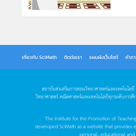
เกี่ยวกับ SciMath
ติดต่อเรา
แผนผังเว็บไซต์
คำถา
สถาบันส่งเสริมการสอนวิทยาศาสตร์และเทคโนโลยี
วิทยาศาสตร์
คณิตศาสตร์และเทคโนโลยีทุกระดับการศึ
The Institute for the Promotion of Teachin
developed SciMath as a website that provides ed
personal, educational and