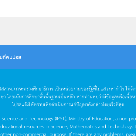
มที่พบบ่อย
(
สสวท
.)
กระทรวงศึกษาธิการ
เป็นหน่วยงานของรัฐที่ไม่แสวงหากำไร
ได้จั
กษา
โดยเน้นการศึกษาขั้นพื้นฐานเป็นหลัก
หากท่านพบว่ามีข้อมูลหรือเนื้อห
โปรดแจ้งให้ทราบเพื่อดำเนินการแก้ปัญหาดังกล่าวโดยเร็วที่สุด
g Science and Technology (IPST), Ministry of Education, a non-pro
ucational resources in Science, Mathematics and Technology. IPST 
 other non-commercial purpose. If there are any problems, plea