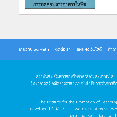
เกี่ยวกับ SciMath
ติดต่อเรา
แผนผังเว็บไซต์
คำถา
สถาบันส่งเสริมการสอนวิทยาศาสตร์และเทคโนโลยี
วิทยาศาสตร์
คณิตศาสตร์และเทคโนโลยีทุกระดับการศึ
The Institute for the Promotion of Teachin
developed SciMath as a website that provides ed
personal, educational and