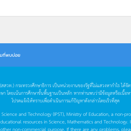
มที่พบบ่อย
(
สสวท
.)
กระทรวงศึกษาธิการ
เป็นหน่วยงานของรัฐที่ไม่แสวงหากำไร
ได้จั
กษา
โดยเน้นการศึกษาขั้นพื้นฐานเป็นหลัก
หากท่านพบว่ามีข้อมูลหรือเนื้อห
โปรดแจ้งให้ทราบเพื่อดำเนินการแก้ปัญหาดังกล่าวโดยเร็วที่สุด
g Science and Technology (IPST), Ministry of Education, a non-pro
ucational resources in Science, Mathematics and Technology. IPST 
 other non-commercial purpose. If there are any problems, plea