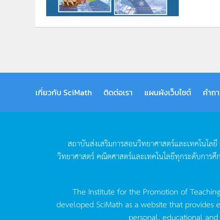
เกี่ยวกับ SciMath
ติดต่อเรา
แผนผังเว็บไซต์
คำถา
สถาบันส่งเสริมการสอนวิทยาศาสตร์และเทคโนโลยี
วิทยาศาสตร์
คณิตศาสตร์และเทคโนโลยีทุกระดับการศึ
The Institute for the Promotion of Teachin
developed SciMath as a website that provides ed
personal, educational and