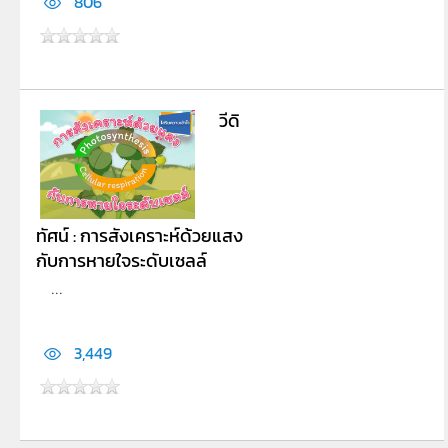
806
วีดิ
ทัศน์ : การสังเคราะห์ด้วยแสง
กับการหายใจระดับเซลล์
...
3,449