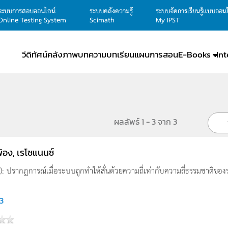
ระบบการสอบออนไลน์
ระบบคลังความรู้
ระบบจัดการเรียนรู้แบบออน
Online Testing System
Scimath
My IPST
วีดิทัศน์
คลังภาพ
บทความ
บทเรียน
แผนการสอน
E-Books
In
ผลลัพธ์ 1 - 3 จาก 3
พ้อง, เรโซแนนซ์
ส์): ปรากฎการณ์เมื่อระบบถูกทำให้สั่นด้วยความถี่เท่ากับความถี่ธรรมชาติขอ
3