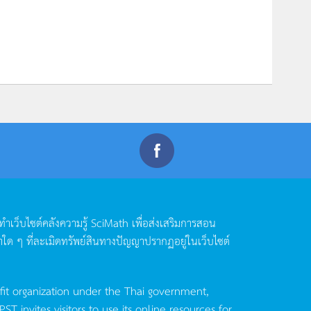
ดทำเว็บไซต์คลังความรู้
SciMath
เพื่อส่งเสริมการสอน
าใด
ๆ
ที่ละเมิดทรัพย์สินทางปัญญาปรากฏอยู่ในเว็บไซต์
fit organization under the Thai government,
invites visitors to use its online resources for