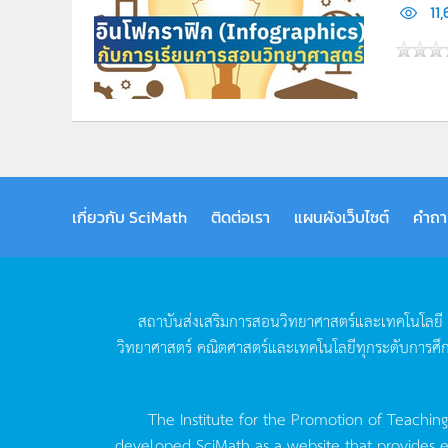
11
เกี่ยวกับ SciMath
ติดต่อเรา
แผนผังเว็บไซต์
คำถา
สถาบันส่งเสริมการสอนวิทยาศาสตร์และเทคโนโลยี
วิทยาศาสตร์
คณิตศาสตร์และเทคโนโลยีทุกระดับการศึ
The Institute for the Promotion of Teachin
developed SciMath as a website that provides ed