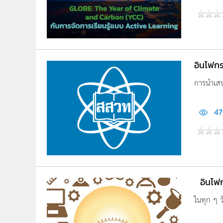
อินโฟก
การนำเสน
47
อินโฟ
ในทุก ๆ ว