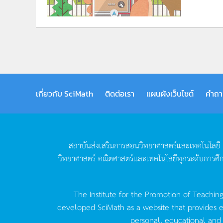
เกี่ยวกับ SciMath
ติดต่อเรา
แผนผังเว็บไซต์
คำถา
สถาบันส่งเสริมการสอนวิทยาศาสตร์และเทคโนโลยี
วิทยาศาสตร์
คณิตศาสตร์และเทคโนโลยีทุกระดับการศึ
The Institute for the Promotion of Teachin
developed SciMath as a website that provides ed
personal, educational and