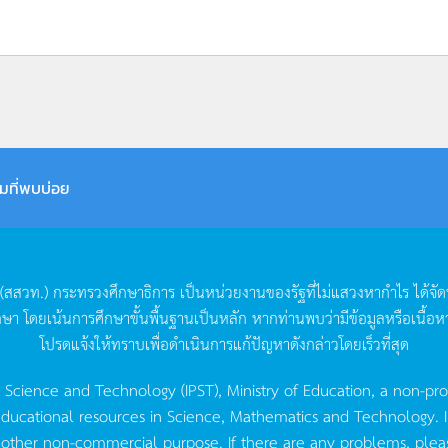
มที่พบบ่อย
(
สสวท
.)
กระทรวงศึกษาธิการ
เป็นหน่วยงานของรัฐที่ไม่แสวงหากำไร
ได้จั
กษา
โดยเน้นการศึกษาขั้นพื้นฐานเป็นหลัก
หากท่านพบว่ามีข้อมูลหรือเนื้อห
โปรดแจ้งให้ทราบเพื่อดำเนินการแก้ปัญหาดังกล่าวโดยเร็วที่สุด
g Science and Technology (IPST), Ministry of Education, a non-pro
ucational resources in Science, Mathematics and Technology. IPST 
 other non-commercial purpose. If there are any problems, plea