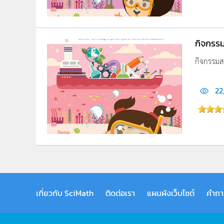
กิจกรรม
กิจกรรมส
22
เกี่ยวกับ SciMath
ติดต่อเรา
แผนผังเว็บไซต์
คำถา