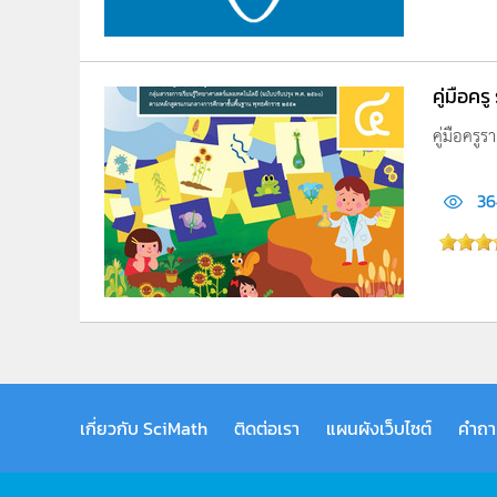
คู่มือคร
คู่มือครู
36
เกี่ยวกับ SciMath
ติดต่อเรา
แผนผังเว็บไซต์
คำถา