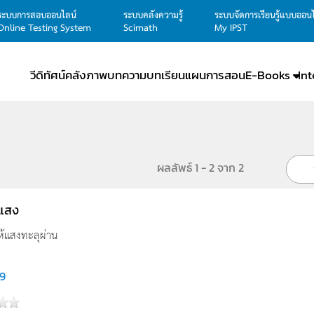
ระบบการสอบออนไลน์
ระบบคลังความรู้
ระบบจัดการเรียนรู้แบบออน
Online Testing System
Scimath
My IPST
วีดิทัศน์
คลังภาพ
บทความ
บทเรียน
แผนการสอน
E-Books
In
ผลลัพธ์ 1 - 2 จาก 2
บแสง
่ให้แสงทะลุผ่าน
9