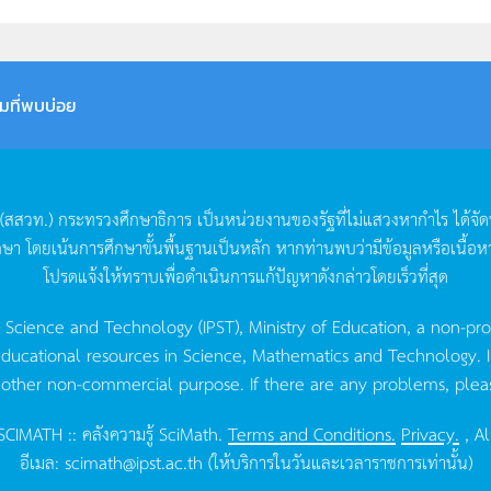
มที่พบบ่อย
(
สสวท
.)
กระทรวงศึกษาธิการ
เป็นหน่วยงานของรัฐที่ไม่แสวงหากำไร
ได้จั
กษา
โดยเน้นการศึกษาขั้นพื้นฐานเป็นหลัก
หากท่านพบว่ามีข้อมูลหรือเนื้อห
โปรดแจ้งให้ทราบเพื่อดำเนินการแก้ปัญหาดังกล่าวโดยเร็วที่สุด
g Science and Technology (IPST), Ministry of Education, a non-pro
ucational resources in Science, Mathematics and Technology. IPST 
 other non-commercial purpose. If there are any problems, plea
CIMATH :: คลังความรู้ SciMath.
Terms and Conditions.
Privacy.
, Al
อีเมล:
scimath@ipst.ac.th
(ให้บริการในวันและเวลาราชการเท่านั้น)