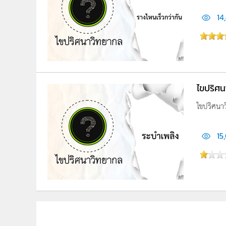
14
ไขปริศ
ไขปริศนา
15