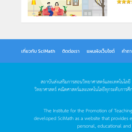
เกี่ยวกับ SciMath
ติดต่อเรา
แผนผังเว็บไซต์
คำถา
สถาบันส่งเสริมการสอนวิทยาศาสตร์และเทคโนโลยี
วิทยาศาสตร์
คณิตศาสตร์และเทคโนโลยีทุกระดับการศึ
The Institute for the Promotion of Teachin
developed SciMath as a website that provides ed
personal, educational and