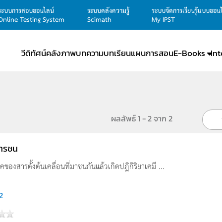
ระบบการสอบออนไลน์
ระบบคลังความรู้
ระบบจัดการเรียนรู้แบบออน
Online Testing System
Scimath
My IPST
วีดิทัศน์
คลังภาพ
บทความ
บทเรียน
แผนการสอน
E-Books
In
ผลลัพธ์ 1 - 2 จาก 2
ารชน
าคของสารตั้งต้นเคลื่อนที่มาชนกันแล้วเกิดปฏิกิริยาเคมี ...
2