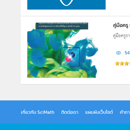
คู่มือคร
คู่มือครูร
54
เกี่ยวกับ SciMath
ติดต่อเรา
แผนผังเว็บไซต์
คำถา