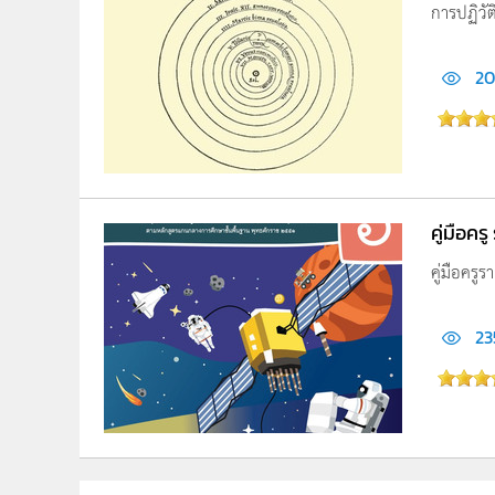
การปฏิวัต
20
คู่มือคร
คู่มือครู
23