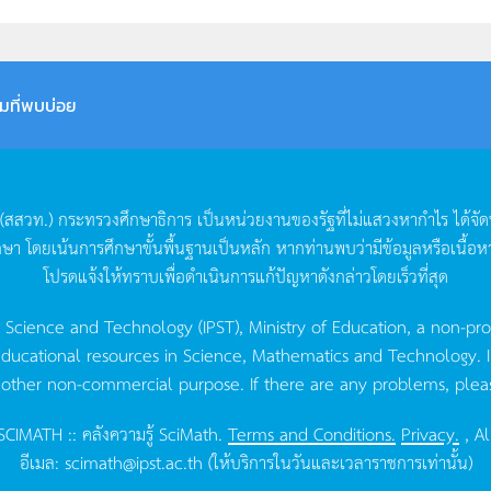
มที่พบบ่อย
(
สสวท
.)
กระทรวงศึกษาธิการ
เป็นหน่วยงานของรัฐที่ไม่แสวงหากำไร
ได้จั
กษา
โดยเน้นการศึกษาขั้นพื้นฐานเป็นหลัก
หากท่านพบว่ามีข้อมูลหรือเนื้อห
โปรดแจ้งให้ทราบเพื่อดำเนินการแก้ปัญหาดังกล่าวโดยเร็วที่สุด
g Science and Technology (IPST), Ministry of Education, a non-pro
ucational resources in Science, Mathematics and Technology. IPST 
 other non-commercial purpose. If there are any problems, plea
CIMATH :: คลังความรู้ SciMath.
Terms and Conditions.
Privacy.
, Al
อีเมล:
scimath@ipst.ac.th
(ให้บริการในวันและเวลาราชการเท่านั้น)