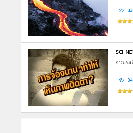
33
SCI IN
การมองเห็
34