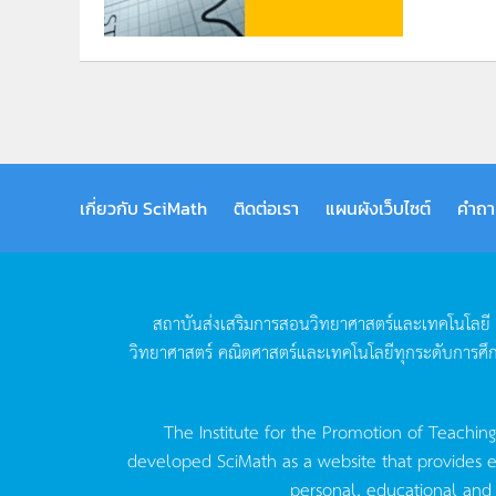
เกี่ยวกับ SciMath
ติดต่อเรา
แผนผังเว็บไซต์
คำถา
สถาบันส่งเสริมการสอนวิทยาศาสตร์และเทคโนโลยี
วิทยาศาสตร์
คณิตศาสตร์และเทคโนโลยีทุกระดับการศึ
The Institute for the Promotion of Teachin
developed SciMath as a website that provides ed
personal, educational and