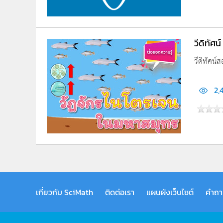
วีดิทัศ
วีดิทัศน์
2,
เกี่ยวกับ SciMath
ติดต่อเรา
แผนผังเว็บไซต์
คำถา