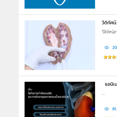
วีดิทัศ
วีดิทัศน์
20
แอนิเ
...
81