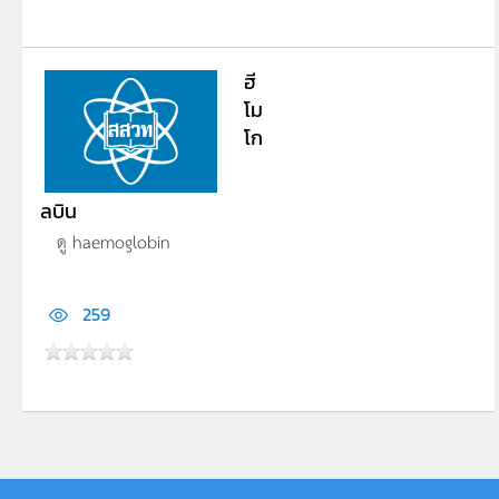
ฮี
โม
โก
ลบิน
ดู haemoglobin
259