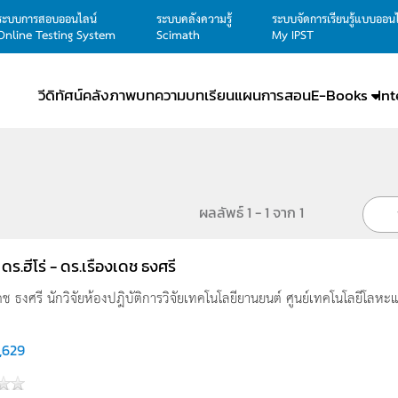
ระบบการสอบออนไลน์
ระบบคลังความรู้
ระบบจัดการเรียนรู้แบบออน
Online Testing System
Scimath
My IPST
วีดิทัศน์
คลังภาพ
บทความ
บทเรียน
แผนการสอน
E-Books
In
ผลลัพธ์ 1 - 1 จาก 1
ดร.ฮีโร่ - ดร.เรืองเดช ธงศรี
ดช ธงศรี นักวิจัยห้องปฎิบัติการวิจัยเทคโนโลยียานยนต์ ศูนย์เทคโนโลยีโลหะแ
,629