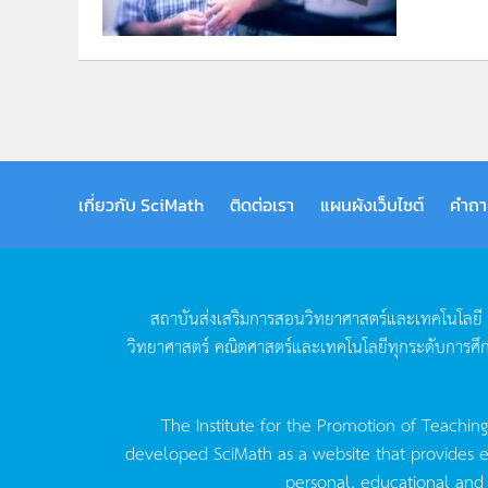
เกี่ยวกับ SciMath
ติดต่อเรา
แผนผังเว็บไซต์
คำถา
สถาบันส่งเสริมการสอนวิทยาศาสตร์และเทคโนโลยี
วิทยาศาสตร์
คณิตศาสตร์และเทคโนโลยีทุกระดับการศึ
The Institute for the Promotion of Teachin
developed SciMath as a website that provides ed
personal, educational and