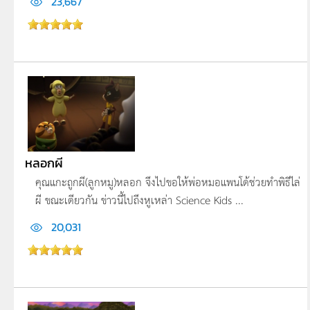
23,667
หลอกผี
คุณแกะถูกผี(ลูกหมู)หลอก จึงไปขอให้พ่อหมอแพนโด้ช่วยทำพิธีไล่
ผี ขณะเดียวกัน ข่าวนี้ไปถึงหูเหล่า Science Kids ...
20,031