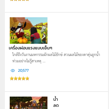
เครื่องผ่อนแรงแบบเย็นๆ
ใกล้ถึงวันงานมหกรรมผักผลไม้ยักษ์ สวนผลไม้ของตาตุ่นถูกน้ำ
ท่วมอย่างไม่รู้สา­เหตุ ...
20,577
น้ำ
ลด