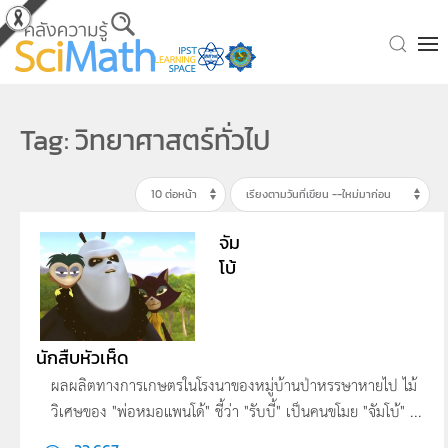
Skip to main content
Tag: วิทยาศาสตร์ทั่วไป
จัม
โบ้
นักสืบหัวเห็ด
ผลผลิตทางการเกษตรในโรงนาของหมู่บ้านป่าหร­รษาหายไป ไม้
วิเศษของ "พ่อหมอแพนโด้" ชี้ว่า "รับบี้" เป็นคนขโมย "จัมโบ้" ...