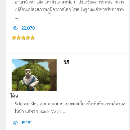
อาณาจักรน้ำแข็ง แห่งขั้วโลกเหนือ กำลังได้รับผลกระทบจากการ
เปลี่ยนแปลงสภาพภ­ูมิอากาศโลก โพล ในฐานะเจ้าชายรัชทายาท
...
22,078
วิถี
โค้ง
Science Kids ออกมาตามหาเบาะแสเกี่ยวกับบันทึกแกรนด์ฟรอ­ส
ในป่า แต่พวก Black Magic ...
19,181