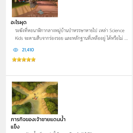
อะไรผุด
ระฆังที่หอนาฬิกากลางหมู่บ้านป่าหรรษาหายไ­ป เหล่า Science
Kids จะตามสืบจากร่องรอย และหลักฐานที่เหลืออยู่ ได้หรือไม่ ...
21,410
ภารกิจของเจ้าชายแดนน้ำ
แข็ง