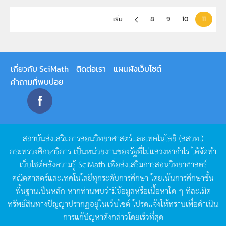
เริ่ม
8
9
10
11
เกี่ยวกับ SciMath
ติดต่อเรา
แผนผังเว็บไซต์
คำถามที่พบบ่อย
สถาบันส่งเสริมการสอนวิทยาศาสตร์และเทคโนโลยี
(
สสวท
.)
กระทรวงศึกษาธิการ
เป็นหน่วยงานของรัฐที่ไม่แสวงหากำไร
ได้จัดทำ
เว็บไซต์คลังความรู้
SciMath
เพื่อส่งเสริมการสอนวิทยาศาสตร์
คณิตศาสตร์และเทคโนโลยีทุกระดับการศึกษา
โดยเน้นการศึกษาขั้น
พื้นฐานเป็นหลัก
หากท่านพบว่ามีข้อมูลหรือเนื้อหาใด
ๆ
ที่ละเมิด
ทรัพย์สินทางปัญญาปรากฏอยู่ในเว็บไซต์
โปรดแจ้งให้ทราบเพื่อดำเนิน
การแก้ปัญหาดังกล่าวโดยเร็วที่สุด