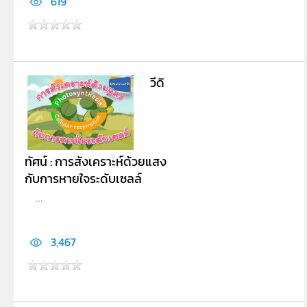
619
วีดิ
ทัศน์ : การสังเคราะห์ด้วยแสง
กับการหายใจระดับเซลล์
...
3,467