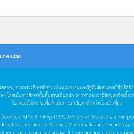
มที่พบบ่อย
(
สสวท
.)
กระทรวงศึกษาธิการ
เป็นหน่วยงานของรัฐที่ไม่แสวงหากำไร
ได้จั
กษา
โดยเน้นการศึกษาขั้นพื้นฐานเป็นหลัก
หากท่านพบว่ามีข้อมูลหรือเนื้อห
โปรดแจ้งให้ทราบเพื่อดำเนินการแก้ปัญหาดังกล่าวโดยเร็วที่สุด
g Science and Technology (IPST), Ministry of Education, a non-pro
ucational resources in Science, Mathematics and Technology. IPST 
 other non-commercial purpose. If there are any problems, plea