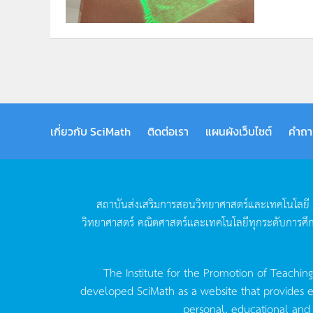
เกี่ยวกับ SciMath
ติดต่อเรา
แผนผังเว็บไซต์
คำถา
สถาบันส่งเสริมการสอนวิทยาศาสตร์และเทคโนโลยี
วิทยาศาสตร์
คณิตศาสตร์และเทคโนโลยีทุกระดับการศึ
The Institute for the Promotion of Teachin
developed SciMath as a website that provides ed
personal, educational and