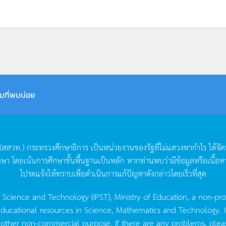
มที่พบบ่อย
(
สสวท
.)
กระทรวงศึกษาธิการ
เป็นหน่วยงานของรัฐที่ไม่แสวงหากำไร
ได้จั
กษา
โดยเน้นการศึกษาขั้นพื้นฐานเป็นหลัก
หากท่านพบว่ามีข้อมูลหรือเนื้อห
โปรดแจ้งให้ทราบเพื่อดำเนินการแก้ปัญหาดังกล่าวโดยเร็วที่สุด
g Science and Technology (IPST), Ministry of Education, a non-pro
ucational resources in Science, Mathematics and Technology. IPST 
 other non-commercial purpose. If there are any problems, plea