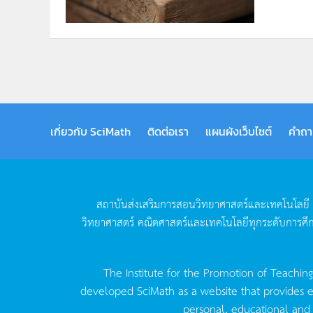
เกี่ยวกับ SciMath
ติดต่อเรา
แผนผังเว็บไซต์
คำถา
สถาบันส่งเสริมการสอนวิทยาศาสตร์และเทคโนโลยี
วิทยาศาสตร์
คณิตศาสตร์และเทคโนโลยีทุกระดับการศึ
The Institute for the Promotion of Teachin
developed SciMath as a website that provides ed
personal, educational and