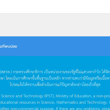
มที่พบบ่อย
(
สสวท
.)
กระทรวงศึกษาธิการ
เป็นหน่วยงานของรัฐที่ไม่แสวงหากำไร
ได้จั
กษา
โดยเน้นการศึกษาขั้นพื้นฐานเป็นหลัก
หากท่านพบว่ามีข้อมูลหรือเนื้อห
โปรดแจ้งให้ทราบเพื่อดำเนินการแก้ปัญหาดังกล่าวโดยเร็วที่สุด
g Science and Technology (IPST), Ministry of Education, a non-pro
ucational resources in Science, Mathematics and Technology. IPST 
 other non-commercial purpose. If there are any problems, plea