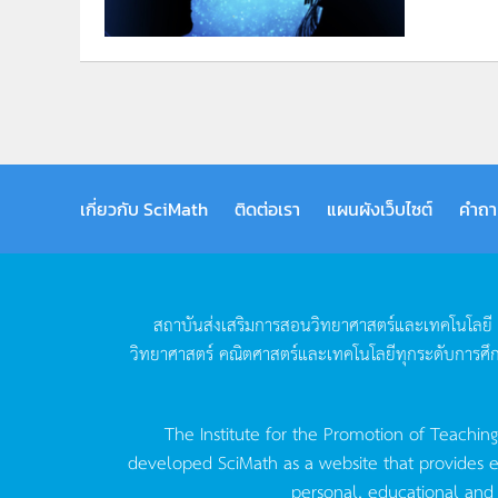
เกี่ยวกับ SciMath
ติดต่อเรา
แผนผังเว็บไซต์
คำถา
สถาบันส่งเสริมการสอนวิทยาศาสตร์และเทคโนโลยี
วิทยาศาสตร์
คณิตศาสตร์และเทคโนโลยีทุกระดับการศึ
The Institute for the Promotion of Teachin
developed SciMath as a website that provides ed
personal, educational and