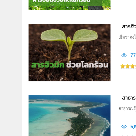
สารฮิ
เชื่อว่าค
7,7
สาธาร
สาธารณรัฐ
5,